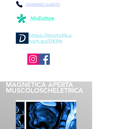
CHIAMACI SUBITO
MioDottore
https://doctolib.s
hort.gy/DEPA
ATTIVO IL SERVIZIO DI
RISONANZA
MAGNETICA APERTA
MUSCOLOSCHELETRICA