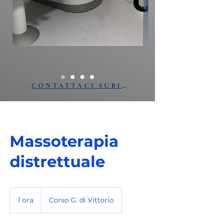
CONTATTACI SUBITO
Massoterapia
distrettuale
1 ora
1
Corso G. di Vittorio
o