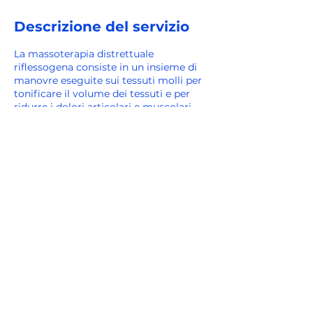
r
Descrizione del servizio
La massoterapia distrettuale
riflessogena consiste in un insieme di
manovre eseguite sui tessuti molli per
tonificare il volume dei tessuti e per
ridurre i dolori articolari e muscolari.
Influisce in modo positivo anche sul
benessere psichico in quanto
contribuisce a diminuire le tensioni
muscolari e l'affaticamento.
Dettagli di contatto
Corso G. di Vittorio, 24, 27029 Vigevano,
PV, Italy