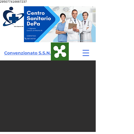
295077416667237
Convenzionato S.S.N.