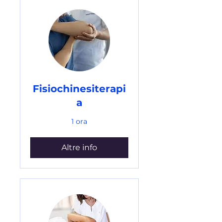
Fisiochinesiterapi
a
1 ora
Altre info