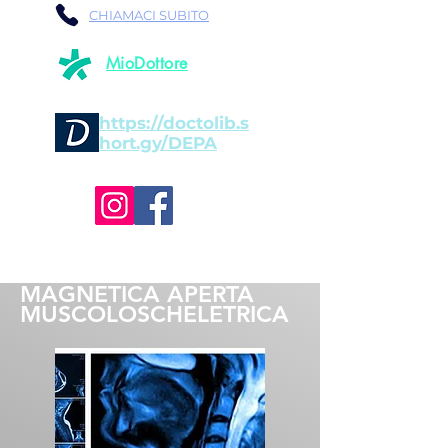
CHIAMACI SUBITO
MioDottore
https://doctolib.s
hort.gy/DEPA
ATTIVO IL SERVIZIO DI
RISONANZA
MAGNETICA APERTA
MUSCOLOSCHELETRICA