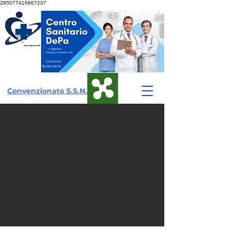
295077416667237
Convenzionato S.S.N.