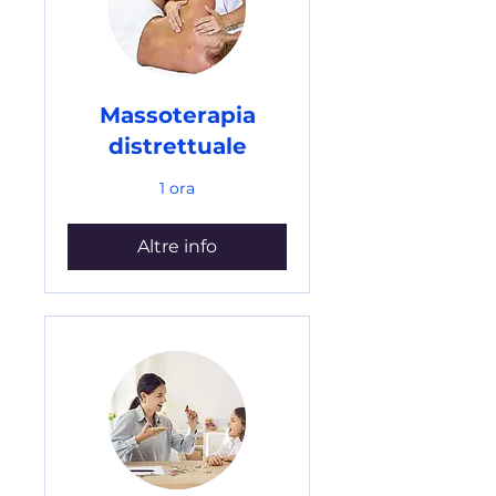
Massoterapia
distrettuale
1 ora
Altre info