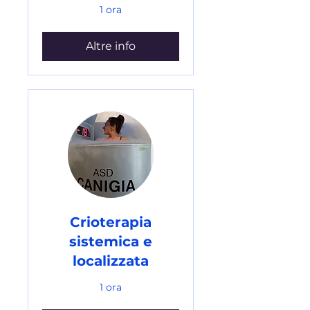
1 ora
Altre info
Crioterapia
sistemica e
localizzata
1 ora