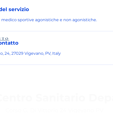
el servizio
 medico sportive agonistiche e non agonistiche.
ITO
ontatto
io, 24, 27029 Vigevano, PV, Italy
Centro Sanitario Dep
Corso G. Di Vittorio 24 Vigevano PV