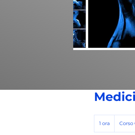
Medici
1 ora
1
Corso G
o