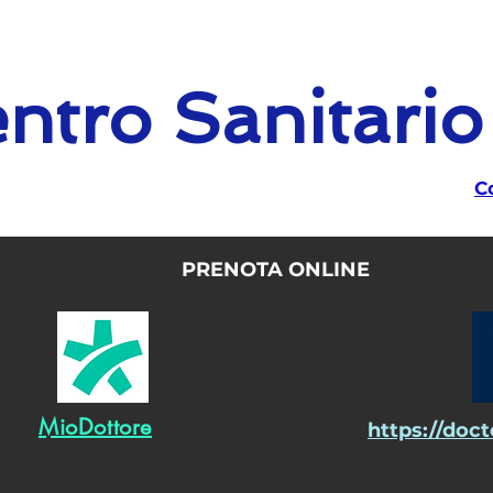
ntro Sanitari
C
PRENOTA ONLINE
MioDottore
https://doc