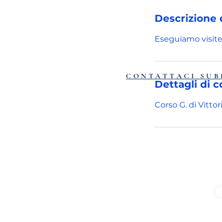
r
Descrizione d
Eseguiamo visite
CONTATTACI SUB
Dettagli di c
Corso G. di Vittor