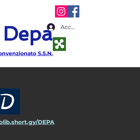
o Depa
Accedi
onvenzionato S.S.N.
tolib.short.gy/DEPA