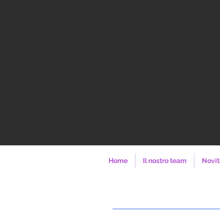
Home
Il nostro team
Novit