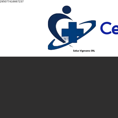
295077416667237
Ce