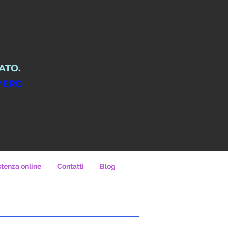
ATO.
 AL NUMERO
4
stenza online
Contatti
Blog
Regione Lombardia